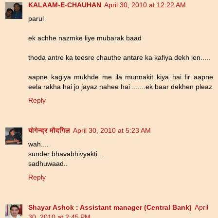
KALAAM-E-CHAUHAN
April 30, 2010 at 12:22 AM
parul
ek achhe nazmke liye mubarak baad
thoda antre ka teesre chauthe antare ka kafiya dekh len.....
aapne kagiya mukhde me ila munnakit kiya hai fir aapne
eela rakha hai jo jayaz nahee hai .......ek baar dekhen pleaz
Reply
योगेन्द्र मौदगिल
April 30, 2010 at 5:23 AM
wah....
sunder bhavabhivyakti...
sadhuwaad..
Reply
Shayar Ashok : Assistant manager (Central Bank)
April
30, 2010 at 2:45 PM