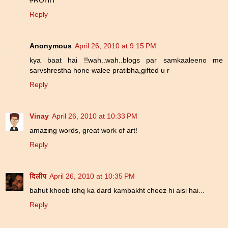
Reply
Anonymous
April 26, 2010 at 9:15 PM
kya baat hai !!wah..wah..blogs par samkaaleeno me
sarvshrestha hone walee pratibha,gifted u r
Reply
Vinay
April 26, 2010 at 10:33 PM
amazing words, great work of art!
Reply
दिलीप
April 26, 2010 at 10:35 PM
bahut khoob ishq ka dard kambakht cheez hi aisi hai...
Reply