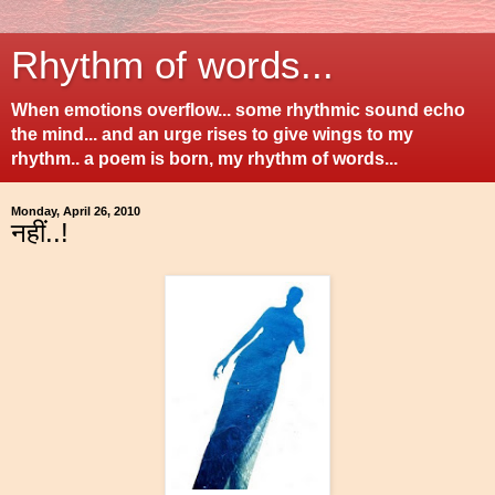
Rhythm of words...
When emotions overflow... some rhythmic sound echo
the mind... and an urge rises to give wings to my
rhythm.. a poem is born, my rhythm of words...
Monday, April 26, 2010
नहीं..!