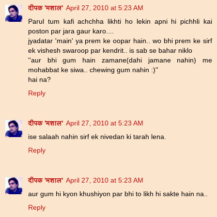
दीपक 'मशाल'
April 27, 2010 at 5:23 AM
Parul tum kafi achchha likhti ho lekin apni hi pichhli kai
poston par jara gaur karo....
jyadatar 'main' ya prem ke oopar hain.. wo bhi prem ke sirf
ek vishesh swaroop par kendrit.. is sab se bahar niklo
''aur bhi gum hain zamane(dahi jamane nahin) me
mohabbat ke siwa.. chewing gum nahin :)''
hai na?
Reply
दीपक 'मशाल'
April 27, 2010 at 5:23 AM
ise salaah nahin sirf ek nivedan ki tarah lena.
Reply
दीपक 'मशाल'
April 27, 2010 at 5:23 AM
aur gum hi kyon khushiyon par bhi to likh hi sakte hain na..
Reply