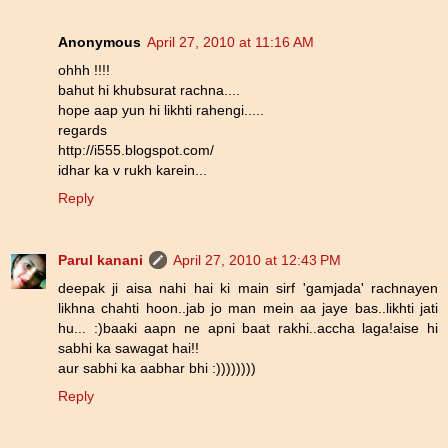
Anonymous
April 27, 2010 at 11:16 AM
ohhh !!!!
bahut hi khubsurat rachna....
hope aap yun hi likhti rahengi.....
regards
http://i555.blogspot.com/
idhar ka v rukh karein...
Reply
Parul kanani
April 27, 2010 at 12:43 PM
deepak ji aisa nahi hai ki main sirf 'gamjada' rachnayen
likhna chahti hoon..jab jo man mein aa jaye bas..likhti jati
hu... :)baaki aapn ne apni baat rakhi..accha laga!aise hi
sabhi ka sawagat hai!!
aur sabhi ka aabhar bhi :))))))))
Reply