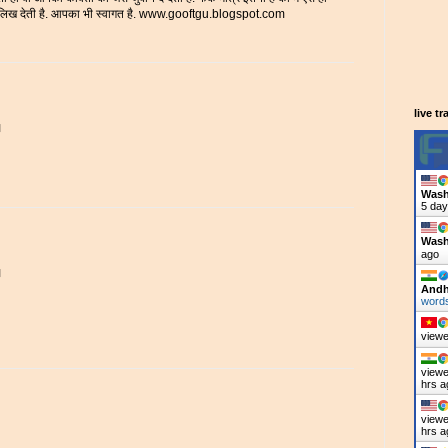
िता लिख देती है. आपका भी स्वागत है. www.gooftgu.blogspot.com
live tr
॥
Wash
5 day
Wash
ago
॥
Andh
words
viewe
viewe
hrs a
viewe
hrs a