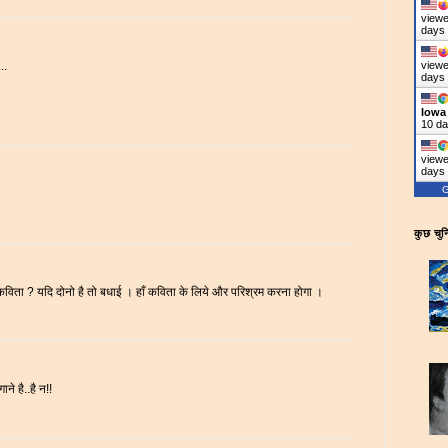
viewe
days
viewe
..
days
Iowa
10 d
viewe
days
G
कुछ चुनि
िता ? यदि दोनो है तो बधाई । हाँ कविता के लिये और परिश्रम करना होगा ।
 है..है न!!