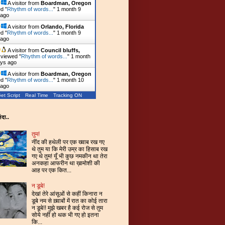
A visitor from
Boardman, Oregon
d "
Rhythm of words...
"
1 month 9
 ago
A visitor from
Orlando, Florida
d "
Rhythm of words...
"
1 month 9
 ago
A visitor from
Council bluffs,
viewed "
Rhythm of words...
"
1 month
ays ago
A visitor from
Boardman, Oregon
d "
Rhythm of words...
"
1 month 10
 ago
et Script
Real Time
Tracking ON
ंदा..
तुम!
नींद की हथेली पर एक ख्वाब रख गए
थे तुम या कि मेरी उम्र का हिसाब रख
गए थे तुम! यूँ भी कुछ नमकीन था तेरा
अनकहा आफरीन था ख़ामोशी की
आह पर एक कित...
न डूबे!
देख! तेरे आंसूओं से कहीं किनारा न
डूबे नम से ख़्वाबों में रात का कोई तारा
न डूबे!! मुझे खबर है कई रोज से तुम
सोये नहीं हो थक भी गए हो इतना
कि...