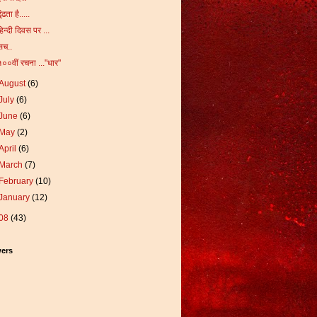
ूंढता है.....
हिन्दी दिवस पर ...
सच..
१००वीं रचना ..."धार"
August
(6)
July
(6)
June
(6)
May
(2)
April
(6)
March
(7)
February
(10)
January
(12)
08
(43)
wers