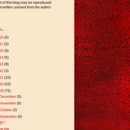
t of this blog may be reproduced
t written consent from the author.
...
18
(5)
17
(5)
16
(9)
14
(5)
13
(9)
12
(3)
11
(10)
10
(53)
09
(75)
December
(5)
November
(6)
October
(3)
September
(6)
सुन.!
इस तरह..