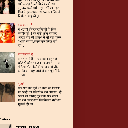
गयी लफ्ज़ छिपते फिरे पर वो सब
सुनकर चली गयी ! सुना भी क्या इस
दिल ने एक अदना सा फ़साना जिसमें
सिर्फ तन्हाई थी मु...
एक कलम..!
मैं भटकी हूँ दर दर जिंदगी के लिये
फकीर सी !! बह गयी आँसूं बन हर
आरज़ू नीर सी !! हाथ में थी बस कलम
"आह" ज्यादा,लफ्ज़ कम लिख गयी
दर्द...
बात पुरानी है....
बात पुरानी है ... जब ख्वाब बहुत ही
छोटे थे और हम उन पर लगाते मन के
गोटे थे फिर कैसे वो चमकते थे और
हम कितने खुश होते थे बात पुरानी है
... जब...
पुर्जा!
एक याद का पुर्जा था बेरंग सा फिरता
था आहों की गलियों में बस तंग सा ! हो
आता था शायद तुम तक और जाता
था इस कदर थक कि मिलता नहीं था
मुझको हो जा...
Visitors