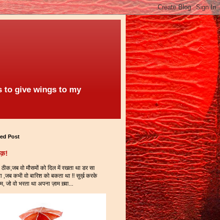
 to give wings to my
red Post
्क़!
ठीक,जब वो मौसमों को दिल में रखता था डर सा
 ,जब कभी वो बारिश को बकता था !! सुर्ख़ करके
म, जो वो भरता था अपना ज़ाम ख़्वा...