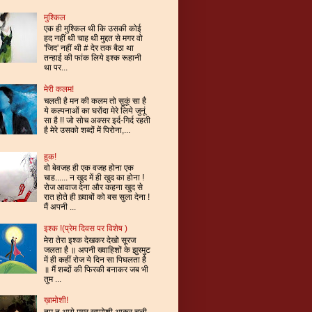
मुश्किल
एक ही मुश्किल थी कि उसकी कोई
हद नहीं थी चाह थी मुद्दत से मगर वो
'जिद' नहीं थी # देर तक बैठा था
तन्हाई की फांक लिये इश्क रूहानी
था पर...
मेरी कलम!
चलती है मन की कलम तो सुकूं सा है
ये कल्पनाओं का घरोंदा मेरे लिये जुनूं
सा है !! जो सोच अक्सर इर्द-गिर्द रहती
है मेरे उसको शब्दों में पिरोना,...
हूक!
वो बेवजह ही एक वजह होना एक
चाह...... न खुद में ही खुद का होना !
रोज आवाज देना और कहना खुद से
रात होते ही ख़्वाबों को बस सुला देना !
मैं अपनी ...
इश्क !(प्रेम दिवस पर विशेष )
मेरा तेरा इश्क देखकर देखो सूरज
जलता है ॥ अपनी ख्वाहिशों के झुरमुट
में ही कहीं रोज ये दिन सा पिघलता है
॥ मैं शब्दों की फिरकी बनाकर जब भी
तुम ...
ख़ामोशी!
तुम न आये मगर ख़ामोशी आकर चली