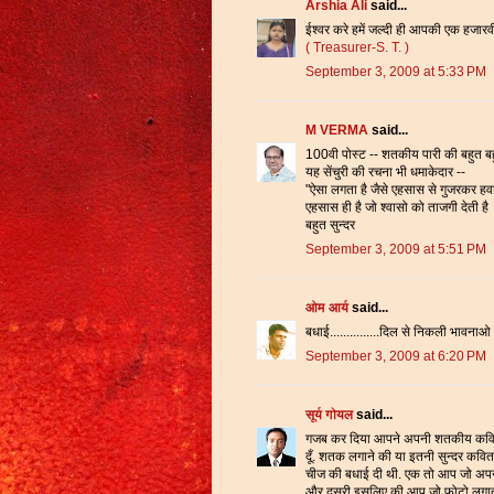
Arshia Ali
said...
ईश्वर करे हमें जल्दी ही आपकी एक हजारव
( Treasurer-S.
T. )
September 3, 2009 at 5:33 PM
M VERMA
said...
100वी पोस्ट -- शतकीय पारी की बहुत ब
यह सेंचुरी की रचना भी धमाकेदार --
"ऐसा लगता है जैसे एहसास से गुजरकर हव
एहसास ही है जो श्वासो को ताजगी देती है
बहुत सुन्दर
September 3, 2009 at 5:51 PM
ओम आर्य
said...
बधाई...............दिल से निकली भावनाओ क
September 3, 2009 at 6:20 PM
सूर्य गोयल
said...
गजब कर दिया आपने अपनी शतकीय कविता 
दूँ. शतक लगाने की या इतनी सुन्दर कवित
चीज की बधाई दी थी. एक तो आप जो अपने म
और दूसरी इसलिए की आप जो फोटो लगाती हो