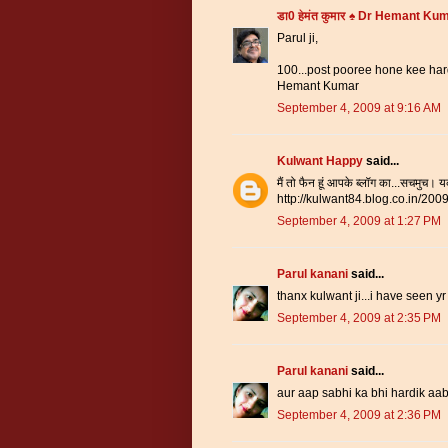
डा0 हेमंत कुमार ♠ Dr Hemant Ku
Parul ji,
100...post pooree hone kee har
Hemant Kumar
September 4, 2009 at 9:16 AM
Kulwant Happy
said...
मैं तो फैन हूं आपके ब्लॉग का...सचमुच। 
http://kulwant84.blog.co.in/200
September 4, 2009 at 1:27 PM
Parul kanani
said...
thanx kulwant ji...i have seen yr 
September 4, 2009 at 2:35 PM
Parul kanani
said...
aur aap sabhi ka bhi hardik aabh
September 4, 2009 at 2:36 PM