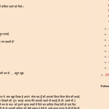
ढ
ीं कविता पढने को मिले।
►
हुत बधाई.
►
►
ा नम चलती है"
►
►
►
►
►
ी धार है ......बहुत खुब
►
20
Follo
में. क्या खूब लिखा है आपने. सोच रहा हूँ की आपको किस-किस चीज की बधाई
ा लिखने की. पुनः बधाई. शायद मैंने आपको पहले भी बधाई दी थी. उसमे भी 2
न के भावः को इतने सुन्दर शब्दों में पिरो कर कविता लिख देती हो उस लिए
 वो आपकी कविता को जैसे जुबान दे देती है. फर्क मात्र इतना है की मैं ऐसे ही