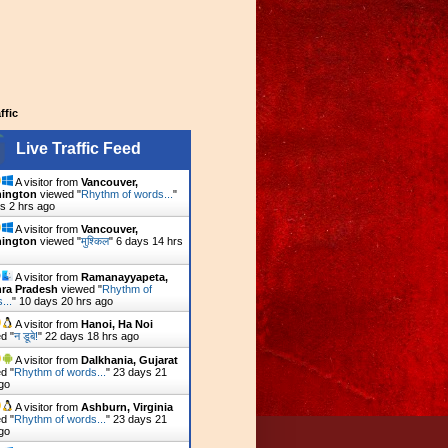
affic
Live Traffic Feed
A visitor from
Vancouver,
ington
viewed "
Rhythm of words...
"
s 2 hrs ago
A visitor from
Vancouver,
ington
viewed "
मुश्किल
"
6 days 14 hrs
A visitor from
Ramanayyapeta,
ra Pradesh
viewed "
Rhythm of
...
"
10 days 20 hrs ago
A visitor from
Hanoi, Ha Noi
d "
न डूबे!
"
22 days 18 hrs ago
A visitor from
Dalkhania, Gujarat
d "
Rhythm of words...
"
23 days 21
go
A visitor from
Ashburn, Virginia
d "
Rhythm of words...
"
23 days 21
go