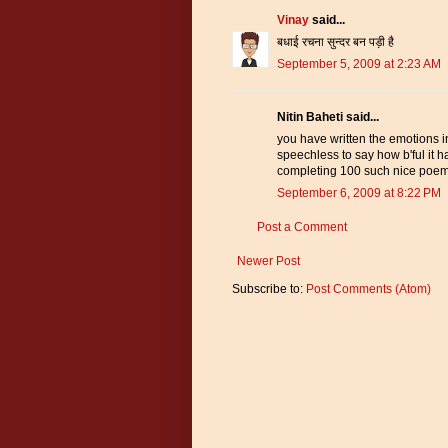
Vinay
said...
बधाई रचना सुन्दर बन पड़ी है
September 5, 2009 at 2:23 AM
Nitin Baheti said...
you have written the emotions i
speechless to say how b'ful it h
completing 100 such nice poems
September 6, 2009 at 8:22 PM
Post a Comment
Newer Post
Subscribe to:
Post Comments (Atom)